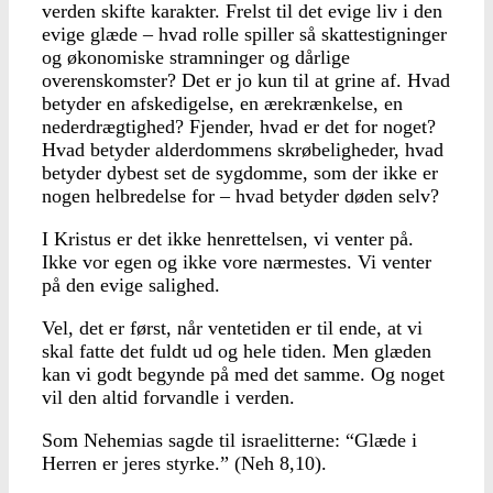
verden skifte karakter. Frelst til det evige liv i den
evige glæde – hvad rolle spiller så skattestigninger
og økonomiske stramninger og dårlige
overenskomster? Det er jo kun til at grine af. Hvad
betyder en afskedigelse, en ærekrænkelse, en
nederdrægtighed? Fjender, hvad er det for noget?
Hvad betyder alderdommens skrøbeligheder, hvad
betyder dybest set de sygdomme, som der ikke er
nogen helbredelse for – hvad betyder døden selv?
I Kristus er det ikke henrettelsen, vi venter på.
Ikke vor egen og ikke vore nærmestes. Vi venter
på den evige salighed.
Vel, det er først, når ventetiden er til ende, at vi
skal fatte det fuldt ud og hele tiden. Men glæden
kan vi godt begynde på med det samme. Og noget
vil den altid forvandle i verden.
Som Nehemias sagde til israelitterne: “Glæde i
Herren er jeres styrke.” (Neh 8,10).