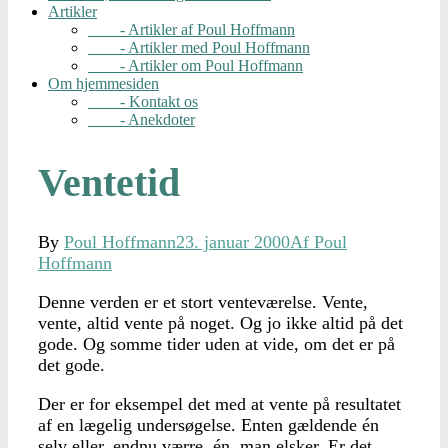
Artikler
- Artikler af Poul Hoffmann
- Artikler med Poul Hoffmann
- Artikler om Poul Hoffmann
Om hjemmesiden
- Kontakt os
- Anekdoter
Ventetid
By
Poul Hoffmann
23. januar 2000
Af Poul
Hoffmann
Denne verden er et stort venteværelse. Vente,
vente, altid vente på noget. Og jo ikke altid på det
gode. Og somme tider uden at vide, om det er på
det gode.
Der er for eksempel det med at vente på resultatet
af en lægelig undersøgelse. Enten gældende én
selv eller, endnu værre, én, man elsker. Er det