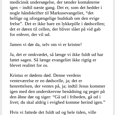
medicinsk undersøgelse, der tænder kontakterne
igen – indtil næste gang. Det er, som det hedder i
nogle håndskrifter til Markusevangeliet, “det
hellige og uforgængelige budskab om den evige
frelse”. Det er ikke bare en lykkepille i dødscellen;
det er døren til cellen, der bliver slået på vid gab
for enhver, der vil ud.
Jamen vi dør da, selv om vi er kristne!
Ja, det er omkvædet, så længe vi ikke fuldt ud har
fattet sagen. Så længe evangeliet ikke rigtig er
blevet realitet for os.
Kristus er dødens død. Denne verdens
venteværelse er en dødscelle, ja; det er
henrettelsen, der ventes på, ja; indtil Jesus kommer
igen med den underskrevne benådning og peger på
den åbne dør og siger: “Gå ud i friheden, gå ud i
livet; du skal aldrig i evighed komme herind igen.”
Hvis vi fattede det fuldt ud og hele tiden, ville