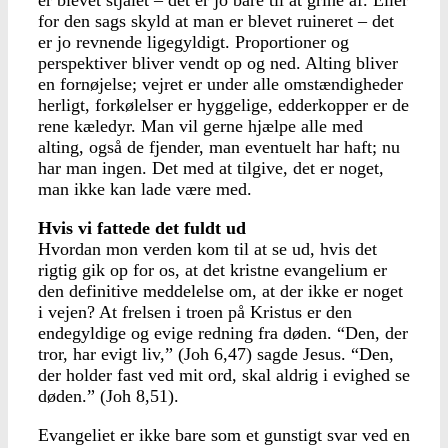
er blevet stjålet – det er jo bare til at grine af. Eller
for den sags skyld at man er blevet ruineret – det
er jo revnende ligegyldigt. Proportioner og
perspektiver bliver vendt op og ned. Alting bliver
en fornøjelse; vejret er under alle omstændigheder
herligt, forkølelser er hyggelige, edderkopper er de
rene kæledyr. Man vil gerne hjælpe alle med
alting, også de fjender, man eventuelt har haft; nu
har man ingen. Det med at tilgive, det er noget,
man ikke kan lade være med.
Hvis vi fattede det fuldt ud
Hvordan mon verden kom til at se ud, hvis det
rigtig gik op for os, at det kristne evangelium er
den definitive meddelelse om, at der ikke er noget
i vejen? At frelsen i troen på Kristus er den
endegyldige og evige redning fra døden. “Den, der
tror, har evigt liv,” (Joh 6,47) sagde Jesus. “Den,
der holder fast ved mit ord, skal aldrig i evighed se
døden.” (Joh 8,51).
Evangeliet er ikke bare som et gunstigt svar ved en