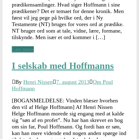
prædikensamlinger. Hvad siger Hoffmann i sine
prædikener? Det er temaet for denne kronik. Men
først vil jeg pege på hvilke ord, der i Ny
Testamente (NT) bruges for vores ord at prædike.
NT bruger ord som at tale, vidne, lære, formane,
tilskynde. Men især et ord kommer i […]
Læs mere
I selskab med Hoffmanns
By
Henri Nissen
7. august 2013
Om Poul
Hoffmann
[BOGANMELDELSE: Vinden blæser hvorhen
den vil af Helge Hoffmann] Af Henri Nissen
Helge Hoffmann morede sig engang med at kalde
sig ”søn af en profet”. Nu har han skrevet en bog
om sin far, Poul Hoffmann. Og fordi han er søn,
kan han mere vidende end nogen anden spørge ind