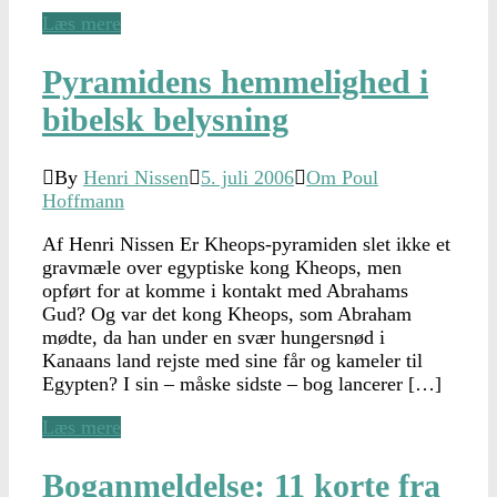
Læs mere
Pyramidens hemmelighed i
bibelsk belysning
By
Henri Nissen
5. juli 2006
Om Poul
Hoffmann
Af Henri Nissen Er Kheops-pyramiden slet ikke et
gravmæle over egyptiske kong Kheops, men
opført for at komme i kontakt med Abrahams
Gud? Og var det kong Kheops, som Abraham
mødte, da han under en svær hungersnød i
Kanaans land rejste med sine får og kameler til
Egypten? I sin – måske sidste – bog lancerer […]
Læs mere
Boganmeldelse: 11 korte fra