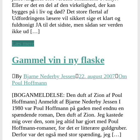
Eller er det en del af den virkelighed, der kan
bygges på i liv og død? Det store flertal af
Udfordringens læsere vil sikkert sige et klart og
fuldtonigt JA til det sidste, men sådan ser verden
ikke ud […]
Læs mere
Gammel vin i ny flaske
By
Bjarne Nederby Jessen
22. august 2007
Om
Poul Hoffmann
[BOGANMELDELSE: Den duft af Zion af Poul
Hoffmann] Anmeldt af Bjarne Nederby Jessen I
1980 var Poul Hoffmann på gaden med endnu en
spændende roman, Den duft af Zion. Jeg kastede
mig over den, som jeg altid har gjort med Poul
Hoffmann-romaner, for det er litterære guldgruber.
Derfor var det også med stor spænding, jeg […]