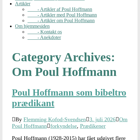
Artikler
- Artikler af Poul Hoffmann
- Artikler med Poul Hoffmann
- Artikler om Poul Hoffmann
Om hjemmesiden
- Kontakt os
- Anekdoter
Category Archives:
Om Poul Hoffmann
Poul Hoffmann som bibeltro
prædikant
By
Flemming Kofod-Svendsen
3. juli 2026
Om
Poul Hoffmann
forkyndelse
,
Prædikener
Poul Hoffmann (1928-2015) har fået udgivet flere