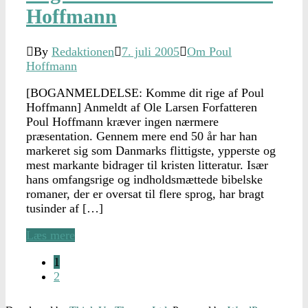
Hoffmann
By
Redaktionen
7. juli 2005
Om Poul
Hoffmann
[BOGANMELDELSE: Komme dit rige af Poul
Hoffmann] Anmeldt af Ole Larsen Forfatteren
Poul Hoffmann kræver ingen nærmere
præsentation. Gennem mere end 50 år har han
markeret sig som Danmarks flittigste, ypperste og
mest markante bidrager til kristen litteratur. Især
hans omfangsrige og indholdsmættede bibelske
romaner, der er oversat til flere sprog, har bragt
tusinder af […]
Læs mere
1
2