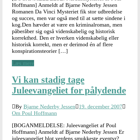
Hoffmann] Anmeldt af Bjarne Nederby Jessen
Romanen Da Vinci Mysteriet fik stor udbredelse
og succes, men var også med til at sætte sindene i
kog.Den hævder at være en kriminalroman, men
påberåber sig også videnskabelig og historisk
korrekthed. Den er hverken videnskabelig eller
historisk korrekt, men er derimod én af flere
konspirationsteorier […]
Læs mere
Vi kan stadig tage
Juleevangeliet for pålydende
By
Bjarne Nederby Jessen
19. december 2007
Om Poul Hoffmann
[BOGANMELDELSE: Juleevangeliet af Poul
Hoffmann] Anmeldt af Bjarne Nederby Jessen Er
juleevangeliet blot verdens smukkeste eventyr?