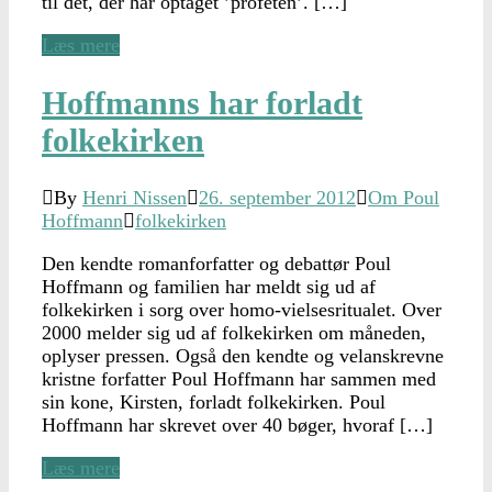
til det, der har optaget ’profeten’. […]
Læs mere
Hoffmanns har forladt
folkekirken
By
Henri Nissen
26. september 2012
Om Poul
Hoffmann
folkekirken
Den kendte romanforfatter og debattør Poul
Hoffmann og familien har meldt sig ud af
folkekirken i sorg over homo-vielsesritualet. Over
2000 melder sig ud af folkekirken om måneden,
oplyser pressen. Også den kendte og velanskrevne
kristne forfatter Poul Hoffmann har sammen med
sin kone, Kirsten, forladt folkekirken. Poul
Hoffmann har skrevet over 40 bøger, hvoraf […]
Læs mere