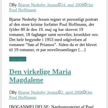
By
Bjarne Nederby Jessen
14. maj 2008
Om
Poul Hoffmann
Bjarne Nederby Jessen tegner et personligt portræt
af den store kristne forfatter Poul Hoffmann, der
fylder 80 år den 19. maj og har skrevet 19
romaner, 18 fagbøger samt noveller, kronikker osv.
Det hele begyndte i 1953 med udgivelsen af
romanen ”Søn af Priamos”. Siden da er det blevet
til 19 romaner, et par novellesamlinger […]
Læs mere
Den virkelige Maria
Magdalene
By
Bjarne Nederby Jessen
2. april 2008
Om
Poul Hoffmann
[BOGANMELDELSE: Nardusmysteriet af Poul