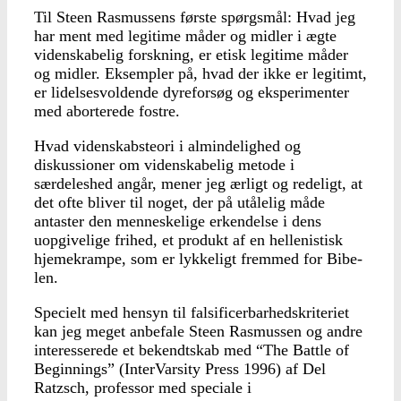
Til Steen Rasmussens før­ste spørgsmål: Hvad jeg
har ment med legitime måder og midler i ægte
videnskabelig forskning, er etisk legitime måder
og midler. Eksempler på, hvad der ikke er legitimt,
er lidelsesvoldende dyrefor­søg og eksperimenter
med aborterede fostre.
Hvad videnskabsteori i almindelighed og
diskussio­ner om videnskabelig meto­de i
særdeleshed angår, mener jeg ærligt og redeligt, at
det ofte bliver til noget, der på utålelig måde
antaster den menneskelige erken­delse i dens
uopgivelige fri­hed, et produkt af en helleni­stisk
hjemekrampe, som er lykkeligt fremmed for Bibe­
len.
Specielt med hensyn til falsificerbarhedskriteriet
kan jeg meget anbefale Steen Rasmussen og andre
inter­esserede et bekendtskab med “The Battle of
Beginnings” (InterVarsity Press 1996) af Del
Ratzsch, professor med speciale i