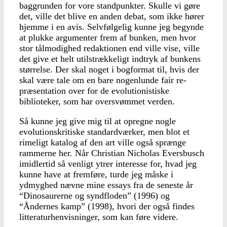
baggrunden for vore standpunkter. Skulle vi gøre
det, ville det blive en anden debat, som ikke hører
hjemme i en avis. Selvfølge­lig kunne jeg begynde
at plukke argumenter frem af bunken, men hvor
stor tål­modighed redaktionen end ville vise, ville
det give et helt utilstrækkeligt indtryk af bunkens
størrelse. Der skal noget i bogformat til, hvis der
skal være tale om en bare nogenlunde fair re­
præsentation over for de evolutionistiske
biblioteker, som har oversvømmet ver­den.
Så kunne jeg give mig til at opregne nogle
evolutionskritiske standardværker, men blot et
rimeligt katalog af den art ville også sprænge
rammerne her. Når Christian Nicholas Eversbusch
imid­lertid så venligt ytrer inter­esse for, hvad jeg
kunne ha­ve at fremføre, turde jeg må­ske i
ydmyghed nævne mine essays fra de seneste år
“Di­nosaurerne og syndfloden” (1996) og
“Åndernes kamp” (1998), hvori der også findes
litteraturhenvisninger, som kan føre videre.