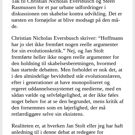
Tak til Christian Nicholas Eversbusch og Steen
Ras­mussen for et par urbane ud­fordringer i
diskussionen om skabelse kontra udvikling. Det er
næsten en fornøjelse at blive modsagt på den må­
de.
Christian Nicholas Evers­busch skriver: “Hoffmann
har jo slet ikke fremført no­gen reelle argumenter
for sin evolutionskritik.” Nej, og Jan Stolt
fremførte heller ikke nogen reelle argumenter for
den holdning til skabel­sesberetningen, hvormed
han startede debatten. Men forholdet er nok det, at
i den almindelige bevidsthed står evolutionslæren,
efter i ge­nerationer at have monopoliseret og
regeret uddannel­sessystemet og medierne, med en
sådan vælde og selv­følgelighed, at der ikke føles
noget behov for at se den be­grundet, mens kritik af
den fornemmes som en løjerlig­hed, der må
retfærdiggøre selve sin eksistens.
Realiteten er, at hverken Jan Stolt eller jeg har haft
anledning til i denne debat at redegøre for