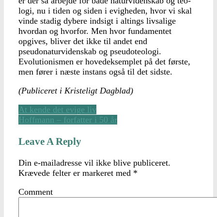
er der så arbejde for både naturvidenskab og teo­
logi, nu i tiden og siden i evigheden, hvor vi skal
vin­de stadig dybere indsigt i altings livsalige
hvordan og hvorfor. Men hvor funda­mentet
opgives, bliver det ikke til andet end
pseudonaturvidenskab og pseudoteologi.
Evolutionismen er hovedeksemplet på det første,
men fører i næste instans og­så til det sidste.
(Publiceret i Kristeligt Dagblad)
At kende det evige liv
Hoffmann – forfatter i 50 år
Leave A Reply
Din e-mailadresse vil ikke blive publiceret.
Krævede felter er markeret med
*
Comment