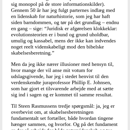
sig monopol på de store informationskil­der).
Gennem 50 år har jeg fulgt parternes indlæg med
en lidenskab for naturhi­storie, som jeg har haft
siden barndommen, og tør på det grundlag – endnu
en gang – sige: “Juridisk er afgørelsen klokkeklar:
evolutionsteori­en er i bund og grund uhold­bar,
umulig og kassabel, mens der ikke kan indvendes
noget reelt videnskabeligt mod den bibelske
skabelses­beretning.”
Men da jeg ikke nærer il­lusioner med hensyn til,
hvor mange der vil anse mit votum for
udslagsgivende, har jeg i stedet henvist til den
verdenskendte juraprofessor Phillip E. Johnsen,
som har gjort et tilsvarende arbejde med at sætte
sig ind i sagen og er kommet til samme resultat.
Til Steen Rasmussens tredje spørgsmål: ja, jeg er
overbevist om, at skabelses­beretningen
fundamentalt set fortæller, både hvordan tingene
hænger sammen, og hvorfor. Og på det funda­ment