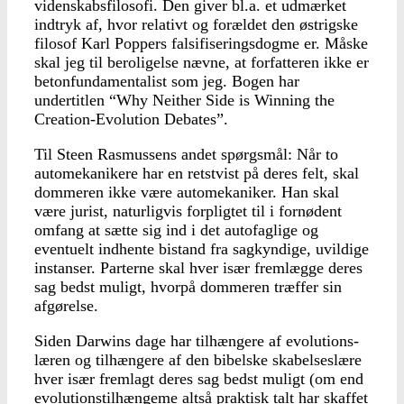
videnskabsfiloso­fi. Den giver bl.a. et udmær­ket
indtryk af, hvor relativt og forældet den østrigske
fi­losof Karl Poppers falsifiseringsdogme er. Måske
skal jeg til beroligelse nævne, at forfatteren ikke er
betonfundamentalist som jeg. Bogen har
undertitlen “Why Neither Side is Winning the
Creation-Evolution Debates”.
Til Steen Rasmussens an­det spørgsmål: Når to
automekanikere har en retstvist på deres felt, skal
dommeren ikke være automekaniker. Han skal
være jurist, natur­ligvis forpligtet til i fornød­ent
omfang at sætte sig ind i det autofaglige og
eventuelt indhente bistand fra sagkyn­dige, uvildige
instanser. Par­terne skal hver især frem­lægge deres
sag bedst mu­ligt, hvorpå dommeren træf­fer sin
afgørelse.
Siden Darwins dage har tilhængere af evolutions­
læren og tilhængere af den bibelske skabelseslære
hver især fremlagt deres sag bedst muligt (om end
evolutionstilhængeme altså praktisk talt har skaffet