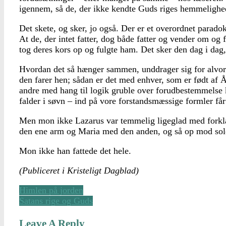
igennem, så de, der ikke kendte Guds riges hemmelighede
Det skete, og sker, jo også. Der er et overordnet paradok
At de, der intet fatter, dog både fatter og vender om og 
tog deres kors op og fulgte ham. Det sker den dag i dag, 
Hvordan det så hænger sammen, unddrager sig for alvor 
den farer hen; sådan er det med enhver, som er født af 
andre med hang til logik gruble over forudbestemmelse kon
falder i søvn – ind på vore forstandsmæssige formler får 
Men mon ikke Lazarus var temmelig ligeglad med forklar
den ene arm og Maria med den anden, og så op mod solen
Mon ikke han fattede det hele.
(Publiceret i Kristeligt Dagblad)
Himlen på jorden
Satans rige og Guds
Leave A Reply