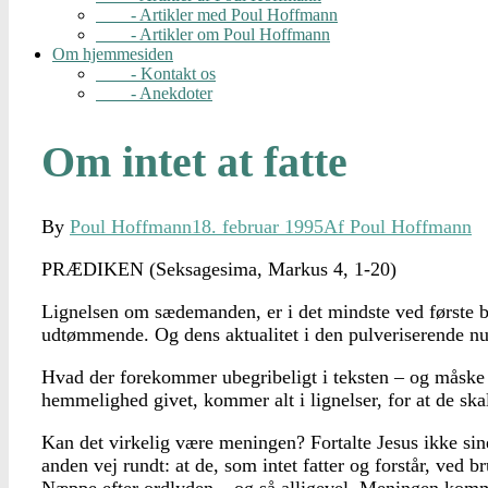
- Artikler med Poul Hoffmann
- Artikler om Poul Hoffmann
Om hjemmesiden
- Kontakt os
- Anekdoter
Om intet at fatte
By
Poul Hoffmann
18. februar 1995
Af Poul Hoffmann
PRÆDIKEN (Seksagesima, Markus 4, 1-20)
Lignelsen om sædemanden, er i det mindste ved første bli
udtømmende. Og dens aktualitet i den pulveriserende n
Hvad der forekommer ubegribeligt i teksten – og måske d
hemmelighed givet, kommer alt i lignelser, for at de skal
Kan det virkelig være meningen? Fortalte Jesus ikke sine 
anden vej rundt: at de, som intet fatter og forstår, ved b