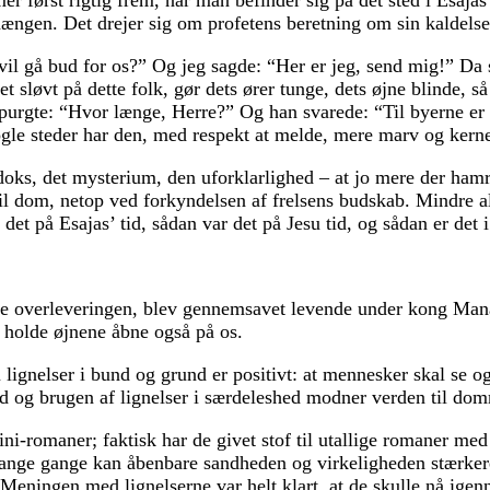
først rigtig frem, når man befinder sig på det sted i Esajas’
ængen. Det drejer sig om profetens beretning om sin kaldelse
il gå bud for os?” Og jeg sagde: “Her er jeg, send mig!” Da s
rtet sløvt på dette folk, gør dets ører tunge, dets øjne blinde, 
 spurgte: “Hvor længe, Herre?” Og han svarede: “Til byerne e
ogle steder har den, med respekt at melde, mere marv og kern
doks, det mysterium, den uforklarlighed – at jo mere der ham
il dom, netop ved forkyndelsen af frelsens budskab. Mindre alv
det på Esajas’ tid, sådan var det på Jesu tid, og sådan er det i
lge overleveringen, blev gennemsavet levende under kong Manas
e holde øjnene åbne også på os.
 lignelser i bund og grund er positivt: at mennesker skal se o
ed og brugen af lignelser i særdeleshed modner verden til do
ini-romaner; faktisk har de givet stof til utallige romaner m
 mange gange kan åbenbare sandheden og virkeligheden stærker
eningen med lignelserne var helt klart, at de skulle nå igen