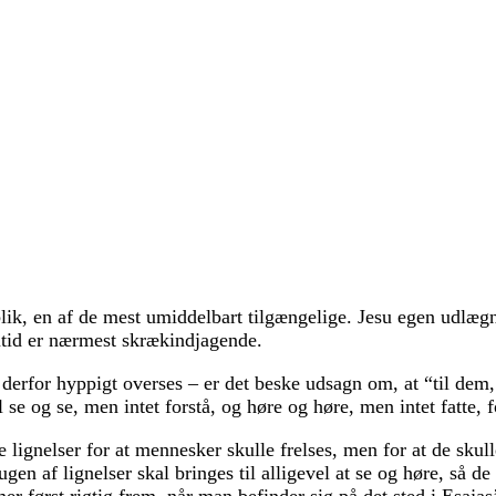
k, en af de mest umiddelbart tilgængelige. Jesu egen udlægnin
utid er nærmest skrækindjagende.
erfor hyppigt overses – er det beske udsagn om, at “til dem,
 se og se, men intet forstå, og høre og høre, men intet fatte, f
lignelser for at mennesker skulle frelses, men for at de skull
rugen af lignelser skal bringes til alligevel at se og høre, så d