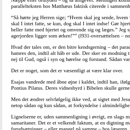
Næppe efter ordlyden – og så alligevel. Meningen kommer 
parallelteksten hos Matthæus faktisk citerede i sammenh
“Så hørte jeg Herren sige; “Hvem skal jeg sende, hvem v
skal I intet fatte, se kun, dog skal I intet indse! Gør hje
heller fatte med hjertet og omvende sig og læges.” Jeg
agerjorden ligger som ørken!”” (l931-oversættelsen – n
Hvad der tales om, er den bitre kendsgerning – det para
hamres den, indtil alt håb er ude. Der sker en modning t
nej til Gud, også i syn og hørelse og forstand. Sådan var 
Det er noget, som det er væsentligt at være klar over.
Esajas vandrede med åbne øjne i kaldet, indtil han, ifø
Pontius Pilatus. Deres vidnesbyrd i Bibelen skulle gern
Men det ændrer selvfølgelig ikke ved, at sigtet med Jesu
netop sådan og kun sådan, at forkyndelse i almindeligh
Lignelserne er, uden sammenligning i øvrigt, en slags m
samaritaner. Det er et velkendt faktum, at en digtning
forudsætninger – eller mangel på samme – hos læseren. M