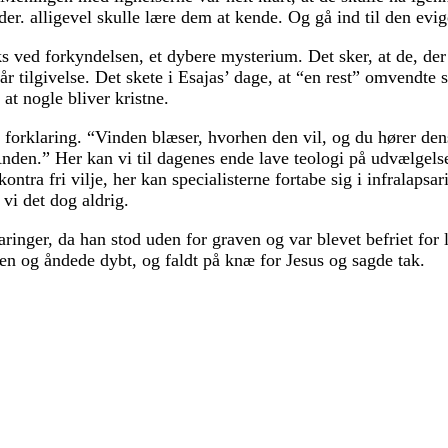
r. alligevel skulle lære dem at kende. Og gå ind til den evi
s ved forkyndelsen, et dybere mysterium. Det sker, at de, der 
får tilgivelse. Det skete i Esajas’ dage, at “en rest” omvendte
at nogle bliver kristne.
forklaring. “Vinden blæser, hvorhen den vil, og du hører de
Ånden.” Her kan vi til dagenes ende lave teologi på udvælgels
tra fri vilje, her kan specialisterne fortabe sig i infralapsar
vi det dog aldrig.
inger, da han stod uden for graven og var blevet befriet fo
 og åndede dybt, og faldt på knæ for Jesus og sagde tak.