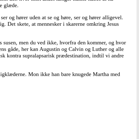
ge glæde.
ser og hører uden at se og høre, ser og hører alligevel.
 sig. Det skete, at mennesker i skarerne omkring Jesus
ns susen, men du ved ikke, hvorfra den kommer, og hvor
ens gåde, her kan Augustin og Calvin og Luther og alle
isk kontra supralapsarisk prædestination, indtil vi andre
r ligklæderne. Mon ikke han bare knugede Martha med