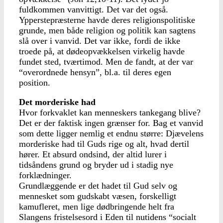
fuldkommen vanvittigt. Det var det også.
Ypperstepræsterne havde deres religionspolitiske
grunde, men både religion og politik kan sagtens
slå over i vanvid. Det var ikke, fordi de ikke
troede på, at dødeopvækkelsen virkelig havde
fundet sted, tværtimod. Men de fandt, at der var
“overordnede hensyn”, bl.a. til deres egen
position.
Det morderiske had
Hvor forkvaklet kan menneskers tankegang blive?
Det er der faktisk ingen grænser for. Bag et vanvid
som dette ligger nemlig et endnu større: Djævelens
morderiske had til Guds rige og alt, hvad dertil
hører. Et absurd ondsind, der altid lurer i
tidsåndens grund og bryder ud i stadig nye
forklædninger.
Grundlæggende er det hadet til Gud selv og
mennesket som gudskabt væsen, forskelligt
kamufleret, men lige dødbringende helt fra
Slangens fristelsesord i Eden til nutidens “socialt