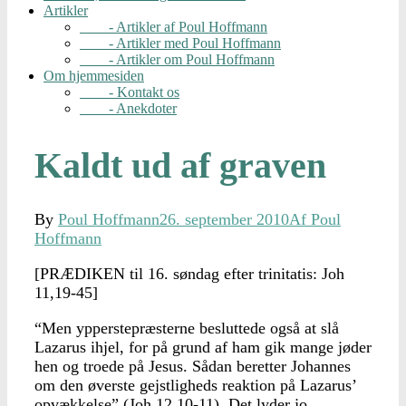
Artikler
- Artikler af Poul Hoffmann
- Artikler med Poul Hoffmann
- Artikler om Poul Hoffmann
Om hjemmesiden
- Kontakt os
- Anekdoter
Kaldt ud af graven
By
Poul Hoffmann
26. september 2010
Af Poul
Hoffmann
[PRÆDIKEN til 16. søndag efter trinitatis: Joh
11,19-45]
“Men ypperstepræsterne besluttede også at slå
Lazarus ihjel, for på grund af ham gik mange jøder
hen og troede på Jesus. Sådan beretter Johannes
om den øverste gejstligheds reaktion på Lazarus’
opvækkelse” (Joh 12,10-11). Det lyder jo