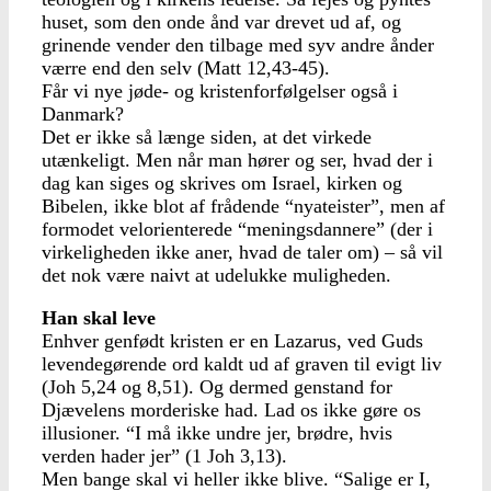
huset, som den onde ånd var drevet ud af, og
grinende vender den tilbage med syv andre ånder
værre end den selv (Matt 12,43-45).
Får vi nye jøde- og kristenforfølgelser også i
Danmark?
Det er ikke så længe siden, at det virkede
utænkeligt. Men når man hører og ser, hvad der i
dag kan siges og skrives om Israel, kirken og
Bibelen, ikke blot af frådende “nyateister”, men af
formodet velorienterede “meningsdannere” (der i
virkeligheden ikke aner, hvad de taler om) – så vil
det nok være naivt at udelukke muligheden.
Han skal leve
Enhver genfødt kristen er en Lazarus, ved Guds
levendegørende ord kaldt ud af graven til evigt liv
(Joh 5,24 og 8,51). Og dermed genstand for
Djævelens morderiske had. Lad os ikke gøre os
illusioner. “I må ikke undre jer, brødre, hvis
verden hader jer” (1 Joh 3,13).
Men bange skal vi heller ikke blive. “Salige er I,