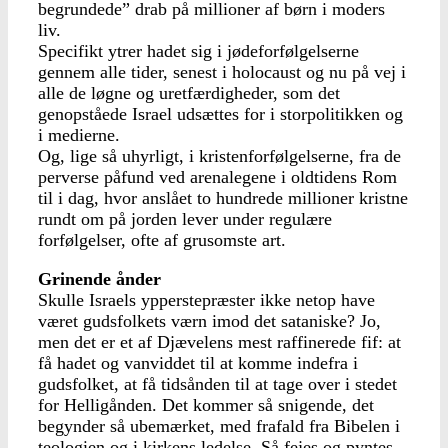
begrundede” drab på millioner af børn i moders
liv.
Specifikt ytrer hadet sig i jødeforfølgelserne
gennem alle tider, senest i holocaust og nu på vej i
alle de løgne og uretfærdigheder, som det
genopståede Israel udsættes for i storpolitikken og
i medierne.
Og, lige så uhyrligt, i kristenforfølgelserne, fra de
perverse påfund ved arenalegene i oldtidens Rom
til i dag, hvor anslået to hundrede millioner kristne
rundt om på jorden lever under regulære
forfølgelser, ofte af grusomste art.
Grinende ånder
Skulle Israels ypperstepræster ikke netop have
været gudsfolkets værn imod det sataniske? Jo,
men det er et af Djævelens mest raffinerede fif: at
få hadet og vanviddet til at komme indefra i
gudsfolket, at få tidsånden til at tage over i stedet
for Helligånden. Det kommer så snigende, det
begynder så ubemærket, med frafald fra Bibelen i
teologien og i kirkens ledelse. Så fejes og pyntes