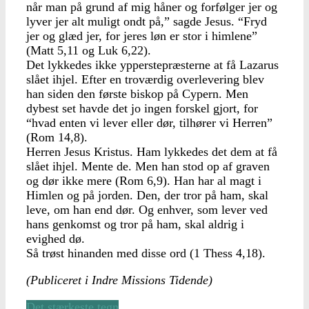
når man på grund af mig håner og forfølger jer og
lyver jer alt muligt ondt på,” sagde Jesus. “Fryd
jer og glæd jer, for jeres løn er stor i himlene”
(Matt 5,11 og Luk 6,22).
Det lykkedes ikke ypperstepræsterne at få Lazarus
slået ihjel. Efter en troværdig overlevering blev
han siden den første biskop på Cypern. Men
dybest set havde det jo ingen forskel gjort, for
“hvad enten vi lever eller dør, tilhører vi Herren”
(Rom 14,8).
Herren Jesus Kristus. Ham lykkedes det dem at få
slået ihjel. Mente de. Men han stod op af graven
og dør ikke mere (Rom 6,9). Han har al magt i
Himlen og på jorden. Den, der tror på ham, skal
leve, om han end dør. Og enhver, som lever ved
hans genkomst og tror på ham, skal aldrig i
evighed dø.
Så trøst hinanden med disse ord (1 Thess 4,18).
(Publiceret i Indre Missions Tidende)
Det stærkeste tegn