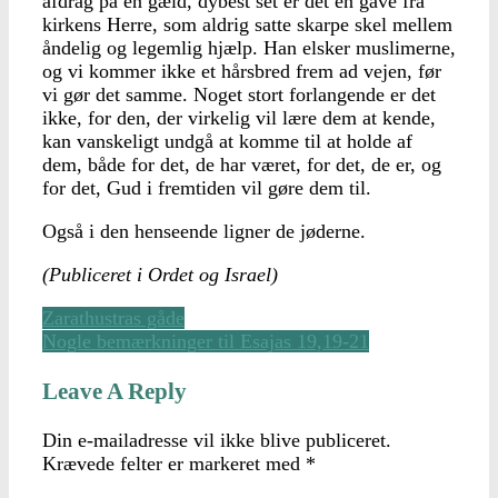
afdrag på en gæld, dybest set er det en gave fra
kirkens Herre, som aldrig satte skarpe skel mellem
åndelig og legemlig hjælp. Han elsker muslimerne,
og vi kommer ikke et hårsbred frem ad vejen, før
vi gør det samme. Noget stort forlangende er det
ikke, for den, der virkelig vil lære dem at kende,
kan vanskeligt undgå at komme til at holde af
dem, både for det, de har været, for det, de er, og
for det, Gud i fremtiden vil gøre dem til.
Også i den henseende ligner de jøderne.
(Publiceret i Ordet og Israel)
Zarathustras gåde
Nogle bemærkninger til Esajas 19,19-21
Leave A Reply
Din e-mailadresse vil ikke blive publiceret.
Krævede felter er markeret med
*