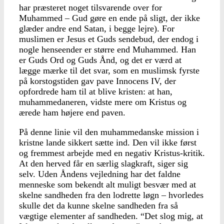
har præsteret noget tilsvarende over for
Muhammed – Gud gøre en ende på sligt, der ikke
glæder andre end Satan, i begge lejre). For
muslimen er Jesus et Guds sendebud, der endog i
nogle henseender er større end Muhammed. Han
er Guds Ord og Guds Ånd, og det er værd at
lægge mærke til det svar, som en muslimsk fyrste
på korstogstiden gav pave Innocens IV, der
opfordrede ham til at blive kristen: at han,
muhammedaneren, vidste mere om Kristus og
ærede ham højere end paven.
På denne linie vil den muhammedanske mission i
kristne lande sikkert sætte ind. Den vil ikke først
og fremmest arbejde med en negativ Kristus-kritik.
At den herved får en særlig slagkraft, siger sig
selv. Uden Åndens vejledning har det faldne
menneske som bekendt alt muligt besvær med at
skelne sandheden fra den lodrette løgn – hvorledes
skulle det da kunne skelne sandheden fra så
vægtige elementer af sandheden. “Det slog mig, at