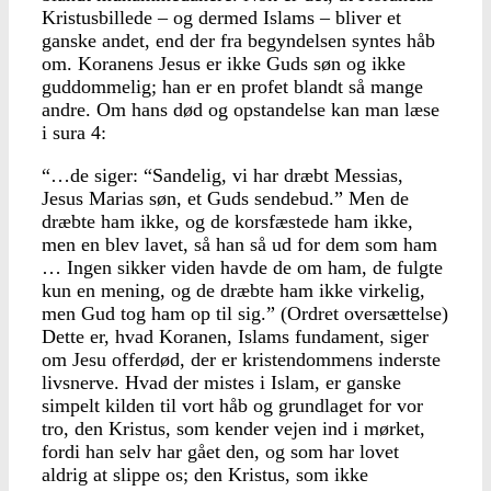
Kristusbillede – og dermed Islams – bliver et
ganske andet, end der fra begyndelsen syntes håb
om. Koranens Jesus er ikke Guds søn og ikke
guddommelig; han er en profet blandt så mange
andre. Om hans død og opstandelse kan man læse
i sura 4:
“…de siger: “Sandelig, vi har dræbt Messias,
Jesus Marias søn, et Guds sendebud.” Men de
dræbte ham ikke, og de korsfæstede ham ikke,
men en blev lavet, så han så ud for dem som ham
… Ingen sikker viden havde de om ham, de fulgte
kun en mening, og de dræbte ham ikke virkelig,
men Gud tog ham op til sig.” (Ordret oversættelse)
Dette er, hvad Koranen, Islams fundament, siger
om Jesu offerdød, der er kristendommens inderste
livsnerve. Hvad der mistes i Islam, er ganske
simpelt kilden til vort håb og grundlaget for vor
tro, den Kristus, som kender vejen ind i mørket,
fordi han selv har gået den, og som har lovet
aldrig at slippe os; den Kristus, som ikke