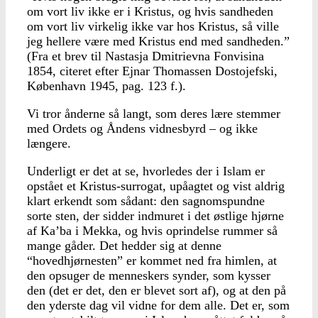
om vort liv ikke er i Kristus, og hvis sandheden
om vort liv virkelig ikke var hos Kristus, så ville
jeg hellere være med Kristus end med sandheden.”
(Fra et brev til Nastasja Dmitrievna Fonvisina
1854, citeret efter Ejnar Thomassen Dostojefski,
København 1945, pag. 123 f.).
Vi tror ånderne så langt, som deres lære stemmer
med Ordets og Åndens vidnesbyrd – og ikke
længere.
Underligt er det at se, hvorledes der i Islam er
opstået et Kristus-surrogat, upåagtet og vist aldrig
klart erkendt som sådant: den sagnomspundne
sorte sten, der sidder indmuret i det østlige hjørne
af Ka’ba i Mekka, og hvis oprindelse rummer så
mange gåder. Det hedder sig at denne
“hovedhjørnesten” er kommet ned fra himlen, at
den opsuger de menneskers synder, som kysser
den (det er det, den er blevet sort af), og at den på
den yderste dag vil vidne for dem alle. Det er, som