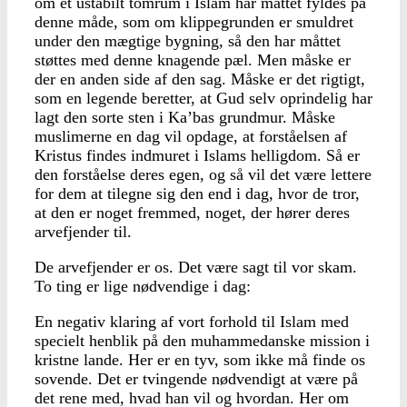
om et ustabilt tomrum i Islam har måttet fyldes på
denne måde, som om klippegrunden er smuldret
under den mægtige bygning, så den har måttet
støttes med denne knagende pæl. Men måske er
der en anden side af den sag. Måske er det rigtigt,
som en legende beretter, at Gud selv oprindelig har
lagt den sorte sten i Ka’bas grundmur. Måske
muslimerne en dag vil opdage, at forståelsen af
Kristus findes indmuret i Islams helligdom. Så er
den forståelse deres egen, og så vil det være lettere
for dem at tilegne sig den end i dag, hvor de tror,
at den er noget fremmed, noget, der hører deres
arvefjender til.
De arvefjender er os. Det være sagt til vor skam.
To ting er lige nødvendige i dag:
En negativ klaring af vort forhold til Islam med
specielt henblik på den muhammedanske mission i
kristne lande. Her er en tyv, som ikke må finde os
sovende. Det er tvingende nødvendigt at være på
det rene med, hvad han vil og hvordan. Her om