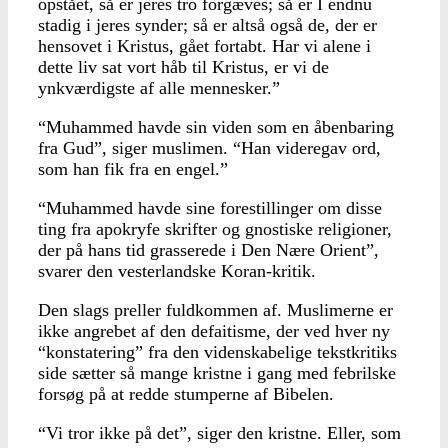
opstået, så er jeres tro forgæves; så er I endnu
stadig i jeres synder; så er altså også de, der er
hensovet i Kristus, gået fortabt. Har vi alene i
dette liv sat vort håb til Kristus, er vi de
ynkværdigste af alle mennesker.”
“Muhammed havde sin viden som en åbenbaring
fra Gud”, siger muslimen. “Han videregav ord,
som han fik fra en engel.”
“Muhammed havde sine forestillinger om disse
ting fra apokryfe skrifter og gnostiske religioner,
der på hans tid grasserede i Den Nære Orient”,
svarer den vesterlandske Koran-kritik.
Den slags preller fuldkommen af. Muslimerne er
ikke angrebet af den defaitisme, der ved hver ny
“konstatering” fra den videnskabelige tekstkritiks
side sætter så mange kristne i gang med febrilske
forsøg på at redde stumperne af Bibelen.
“Vi tror ikke på det”, siger den kristne. Eller, som