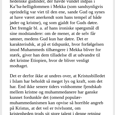
hedenske gudinder, der havde vundet indpas i
Ka’ba-helligdommen i Mekka (som sandsynligvis
oprindelig var viet til den ene, sande Gud og synes
at have været anerkendt som hans tempel af både
jøder og kristne), og som gjaldt for Guds døtre.
Det fremgår bl. a. af hans ironiske spørgsmål dl
sine modstandere: om de mener, at de selv får
sønner, medens Gud kun har døtre. Det er
karakterisdsk, at på et tidspunkt, hvor forfølgelsen
imod Muhammeds tilhængere i Mekka bliver for
stærk, giver han dem tilladelse dl at udvandre til
det kristne Etiopien, hvor de bliver venligt
modtaget.
Det er derfor ikke at undres over, at Kristusbilledet
i Islam har beholdt så meget lys og kraft, som det
har. End ikke senere tiders voldsomme fjendskab
mellem kristne og muhammedanere har ganske
kunnet fordunkle det (omend populær-
muhammedanismen kan opvise så horrible angreb
på Kristus, at det vel er tvivlsomt, om
kristenheden trods sit store talent i denne retning