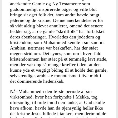
anerkendte Gamle og Ny Testamente som
guddommeligt inspirerede bøger og ville blot
bringe sit eget folk det, som andre havde bragt
jøderne og de kristne. Denne anerkendelse er for
så vidt aldrig blevet annuleret, omend det senere
hedder sig, at de gamle “skriftfolk” har forfalsket
deres åbenbaringer. Hvorledes den jødedom og
kristendom, som Muhammed kendte i sin samtids
Arabien, nærmere var beskaffen, har der stået
megen strid om. Det synes, som om i hvert fald
kristendommen har stået på et temmelig lavt stade,
men der var dog så mange kræfter i den, at den
kunne yde et vægtigt bidrag til at holde den gamle,
selvstændige, arabiske monoteisme i live midt i
det dominerende hedenskab.
Når Muhammed i den første periode af sin
virksomhed, hvor han forkyndte i Mekka, tog
uforsonligt til orde imod den tanke, at Gud skulle
have afkom, havde han da øjensynlig heller ikke
det kristne Jesus-billede i tanken, men derimod de