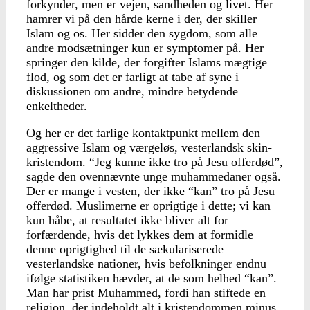
forkynder, men er vejen, sandheden og livet. Her
hamrer vi på den hårde kerne i der, der skiller
Islam og os. Her sidder den sygdom, som alle
andre modsætninger kun er symptomer på. Her
springer den kilde, der forgifter Islams mægtige
flod, og som det er farligt at tabe af syne i
diskussionen om andre, mindre betydende
enkeltheder.
Og her er det farlige kontaktpunkt mellem den
aggressive Islam og værgeløs, vesterlandsk skin-
kristendom. “Jeg kunne ikke tro på Jesu offerdød”,
sagde den ovennævnte unge muhammedaner også.
Der er mange i vesten, der ikke “kan” tro på Jesu
offerdød. Muslimerne er oprigtige i dette; vi kan
kun håbe, at resultatet ikke bliver alt for
forfærdende, hvis det lykkes dem at formidle
denne oprigtighed til de sækulariserede
vesterlandske nationer, hvis befolkninger endnu
ifølge statistiken hævder, at de som helhed “kan”.
Man har prist Muhammed, fordi han stiftede en
religion, der indeholdt alt i kristendommen minus