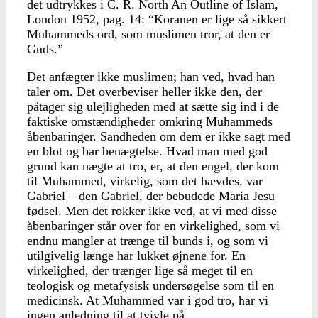
det udtrykkes i C. R. North An Outline of Islam,
London 1952, pag. 14: “Koranen er lige så sikkert
Muhammeds ord, som muslimen tror, at den er
Guds.”
Det anfægter ikke muslimen; han ved, hvad han
taler om. Det overbeviser heller ikke den, der
påtager sig ulejligheden med at sætte sig ind i de
faktiske omstændigheder omkring Muhammeds
åbenbaringer. Sandheden om dem er ikke sagt med
en blot og bar benægtelse. Hvad man med god
grund kan nægte at tro, er, at den engel, der kom
til Muhammed, virkelig, som det hævdes, var
Gabriel – den Gabriel, der bebudede Maria Jesu
fødsel. Men det rokker ikke ved, at vi med disse
åbenbaringer står over for en virkelighed, som vi
endnu mangler at trænge til bunds i, og som vi
utilgivelig længe har lukket øjnene for. En
virkelighed, der trænger lige så meget til en
teologisk og metafysisk undersøgelse som til en
medicinsk. At Muhammed var i god tro, har vi
ingen anledning til at tvivle på.