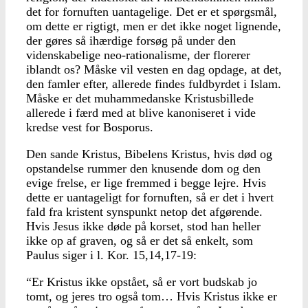
det for fornuften uantagelige. Det er et spørgsmål,
om dette er rigtigt, men er det ikke noget lignende,
der gøres så ihærdige forsøg på under den
videnskabelige neo-rationalisme, der florerer
iblandt os? Måske vil vesten en dag opdage, at det,
den famler efter, allerede findes fuldbyrdet i Islam.
Måske er det muhammedanske Kristusbillede
allerede i færd med at blive kanoniseret i vide
kredse vest for Bosporus.
Den sande Kristus, Bibelens Kristus, hvis død og
opstandelse rummer den knusende dom og den
evige frelse, er lige fremmed i begge lejre. Hvis
dette er uantageligt for fornuften, så er det i hvert
fald fra kristent synspunkt netop det afgørende.
Hvis Jesus ikke døde på korset, stod han heller
ikke op af graven, og så er det så enkelt, som
Paulus siger i l. Kor. 15,14,17-19:
“Er Kristus ikke opstået, så er vort budskab jo
tomt, og jeres tro også tom… Hvis Kristus ikke er