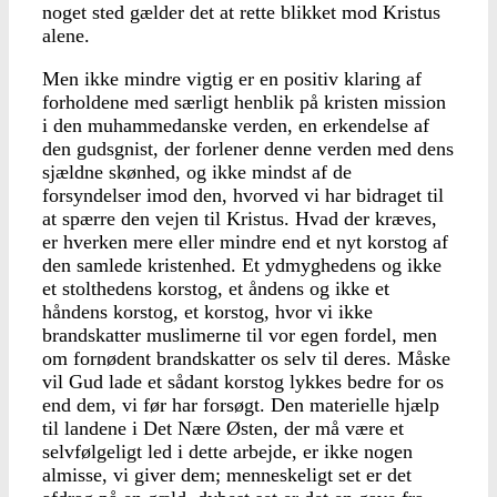
noget sted gælder det at rette blikket mod Kristus
alene.
Men ikke mindre vigtig er en positiv klaring af
forholdene med særligt henblik på kristen mission
i den muhammedanske verden, en erkendelse af
den gudsgnist, der forlener denne verden med dens
sjældne skønhed, og ikke mindst af de
forsyndelser imod den, hvorved vi har bidraget til
at spærre den vejen til Kristus. Hvad der kræves,
er hverken mere eller mindre end et nyt korstog af
den samlede kristenhed. Et ydmyghedens og ikke
et stolthedens korstog, et åndens og ikke et
håndens korstog, et korstog, hvor vi ikke
brandskatter muslimerne til vor egen fordel, men
om fornødent brandskatter os selv til deres. Måske
vil Gud lade et sådant korstog lykkes bedre for os
end dem, vi før har forsøgt. Den materielle hjælp
til landene i Det Nære Østen, der må være et
selvfølgeligt led i dette arbejde, er ikke nogen
almisse, vi giver dem; menneskeligt set er det