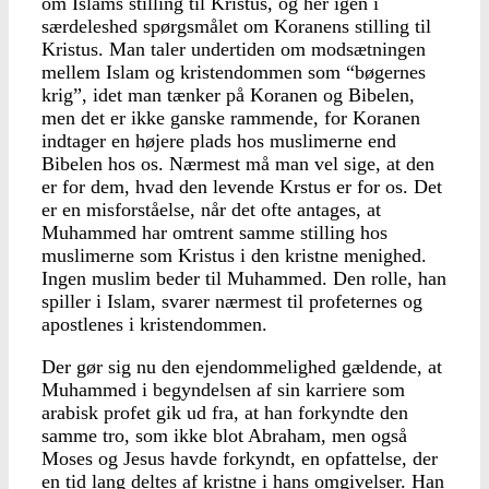
om Islams stilling til Kristus, og her igen i
særdeleshed spørgsmålet om Koranens stilling til
Kristus. Man taler undertiden om modsætningen
mellem Islam og kristendommen som “bøgernes
krig”, idet man tænker på Koranen og Bibelen,
men det er ikke ganske rammende, for Koranen
indtager en højere plads hos muslimerne end
Bibelen hos os. Nærmest må man vel sige, at den
er for dem, hvad den levende Krstus er for os. Det
er en misforståelse, når det ofte antages, at
Muhammed har omtrent samme stilling hos
muslimerne som Kristus i den kristne menighed.
Ingen muslim beder til Muhammed. Den rolle, han
spiller i Islam, svarer nærmest til profeternes og
apostlenes i kristendommen.
Der gør sig nu den ejendommelighed gældende, at
Muhammed i begyndelsen af sin karriere som
arabisk profet gik ud fra, at han forkyndte den
samme tro, som ikke blot Abraham, men også
Moses og Jesus havde forkyndt, en opfattelse, der
en tid lang deltes af kristne i hans omgivelser. Han