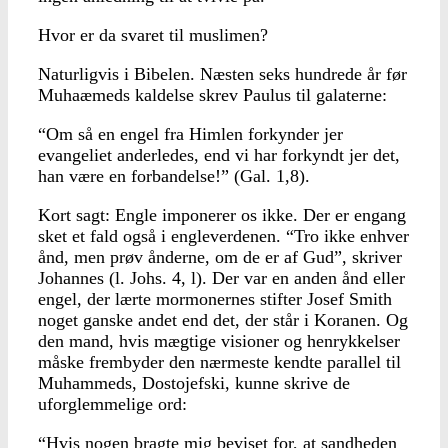
Hvor er da svaret til muslimen?
Naturligvis i Bibelen. Næsten seks hundrede år før
Muhaæmeds kaldelse skrev Paulus til galaterne:
“Om så en engel fra Himlen forkynder jer
evangeliet anderledes, end vi har forkyndt jer det,
han være en forbandelse!” (Gal. 1,8).
Kort sagt: Engle imponerer os ikke. Der er engang
sket et fald også i engleverdenen. “Tro ikke enhver
ånd, men prøv ånderne, om de er af Gud”, skriver
Johannes (l. Johs. 4, l). Der var en anden ånd eller
engel, der lærte mormonernes stifter Josef Smith
noget ganske andet end det, der står i Koranen. Og
den mand, hvis mægtige visioner og henrykkelser
måske frembyder den nærmeste kendte parallel til
Muhammeds, Dostojefski, kunne skrive de
uforglemmelige ord:
“Hvis nogen bragte mig beviset for, at sandheden