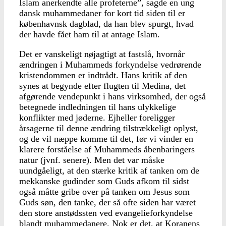
Islam anerkendte alle profeterne”, sagde en ung
dansk muhammedaner for kort tid siden til er
københavnsk dagblad, da han blev spurgt, hvad
der havde fået ham til at antage Islam.
Det er vanskeligt nøjagtigt at fastslå, hvornår
ændringen i Muhammeds forkyndelse vedrørende
kristendommen er indtrådt. Hans kritik af den
synes at begynde efter flugten til Medina, det
afgørende vendepunkt i hans virksomhed, der også
betegnede indledningen til hans ulykkelige
konflikter med jøderne. Ejheller foreligger
årsagerne til denne ændring tilstrækkeligt oplyst,
og de vil næppe komme til det, før vi vinder en
klarere forståelse af Muhammeds åbenbaringers
natur (jvnf. senere). Men det var måske
uundgåeligt, at den stærke kritik af tanken om de
mekkanske gudinder som Guds afkom til sidst
også måtte gribe over på tanken om Jesus som
Guds søn, den tanke, der så ofte siden har været
den store anstødssten ved evangelieforkyndelse
blandt muhammedanere. Nok er det, at Koranens