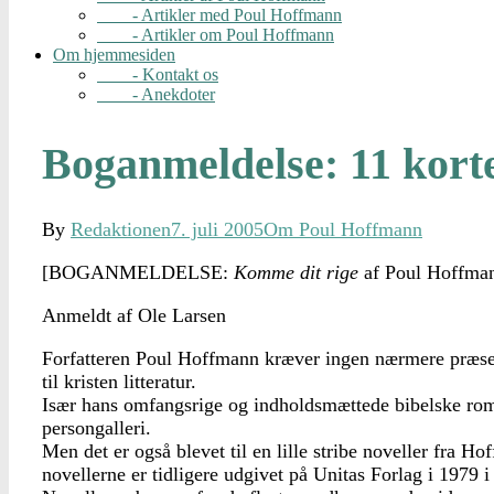
- Artikler med Poul Hoffmann
- Artikler om Poul Hoffmann
Om hjemmesiden
- Kontakt os
- Anekdoter
Boganmeldelse: 11 kort
By
Redaktionen
7. juli 2005
Om Poul Hoffmann
[BOGANMELDELSE:
Komme dit rige
af Poul Hoffma
Anmeldt af Ole Larsen
Forfatteren Poul Hoffmann kræver ingen nærmere præsen
til kristen litteratur.
Især hans omfangsrige og indholdsmættede bibelske romane
persongalleri.
Men det er også blevet til en lille stribe noveller fra 
novellerne er tidligere udgivet på Unitas Forlag i 1979