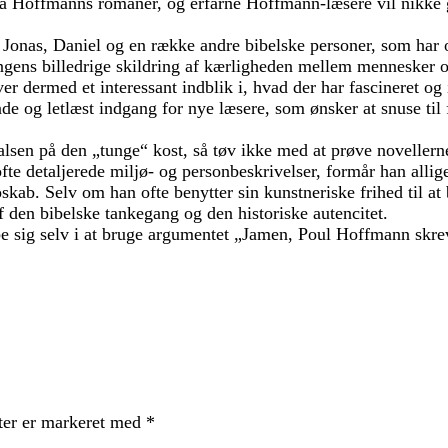
å Hoffmanns romaner, og erfarne Hoffmann-læsere vil nikke 
, Jonas, Daniel og en række andre bibelske personer, som har
jsangens billedrige skildring af kærligheden mellem menneske
giver dermed et interessant indblik i, hvad der har fascineret 
og letlæst indgang for nye læsere, som ønsker at snuse til f
en på den „tunge“ kost, så tøv ikke med at prøve novellerne,
fte detaljerede miljø- og personbeskrivelser, formår han allige
b. Selv om han ofte benytter sin kunstneriske frihed til at be
 den bibelske tankegang og den historiske autencitet.
ribe sig selv i at bruge argumentet „Jamen, Poul Hoffmann skr
ter er markeret med
*