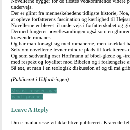
Novellerne bygger for de flestes vedkommende videre p
undervejs.
Der er glimt fra menneskehedens tidligste historie, Noa
at opleve forfatterens fascination og kærlighed til Hø
Novellerne er blevet til undervejs i forfatterskabet og 
Dermed fungerer novellesamlingen også som en glimrende 
krævende romaner.
Og har man forsøgt sig med romanerne, men knækket hals
Selv om novellerne levner mindre plads til forfatterens o
Og som sædvanlig oser Hoffmann af bibel-glæde og -troska
med respekt og loyalitet mod Bibelen og i forlængelse af
Så tæt, at man i en teologisk diskussion af og til må g
(Publiceret i Udfordringen)
Mystisk rejseledsager
Vand i ørkenen
Leave A Reply
Din e-mailadresse vil ikke blive publiceret.
Krævede fel