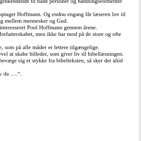
genkendende til både personer og handlingselementer
 optaget Hoffmann. Og endnu engang får læseren lov til
r og mellem mennesker og Gud.
og interesseret Poul Hoffmann gennem årene.
orfatterskabet, men ikke har mod på de store og ofte
 som på alle måder er lettere tilgængelige.
vel at skabe billeder, som giver liv til bibellæsningen.
væge sig et stykke fra bibelteksten, så sker det altid
ev da ….“.