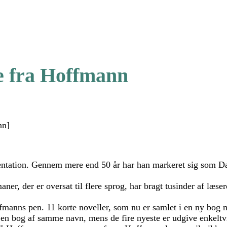
e fra Hoffmann
nn]
tation. Gennem mere end 50 år har han markeret sig som Dan
r, der er oversat til flere sprog, har bragt tusinder af læser
Hoffmanns pen. 11 korte noveller, som nu er samlet i en ny bog
 i en bog af samme navn, mens de fire nyeste er udgive enkel