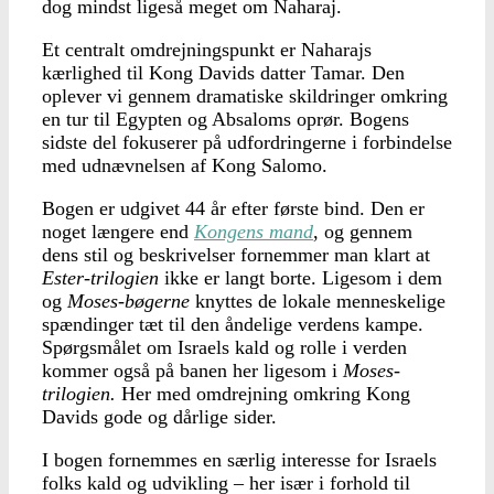
dog mindst ligeså meget om Naharaj.
Et centralt omdrejningspunkt er Naharajs
kærlighed til Kong Davids datter Tamar. Den
oplever vi gennem dramatiske skildringer omkring
en tur til Egypten og Absaloms oprør. Bogens
sidste del fokuserer på udfordringerne i forbindelse
med udnævnelsen af Kong Salomo.
Bogen er udgivet 44 år efter første bind. Den er
noget længere end
Kongens mand
, og gennem
dens stil og beskrivelser fornemmer man klart at
Ester-trilogien
ikke er langt borte. Ligesom i dem
og
Moses-bøgerne
knyttes de lokale menneskelige
spændinger tæt til den åndelige verdens kampe.
Spørgsmålet om Israels kald og rolle i verden
kommer også på banen her ligesom i
Moses-
trilogien.
Her med omdrejning omkring Kong
Davids gode og dårlige sider.
I bogen fornemmes en særlig interesse for Israels
folks kald og udvikling – her især i forhold til