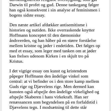
Darwin til profet og gud. Denne tankegang følger
han også konsekvent i sin analyse af feminismen i
bogens sidste essay.
Den næste artikel afdækker antisemitisme i
historien og nutiden. Ikke overraskende knytter
Hoffmann konceptet til den dæmoniske
åndsverden, og han håber på en større forståelse
mellem kristne og jøder i endetiden. Det følges op
med et essay, som leger med tanken om at jøder
kan frelses udenom Kirken i en skjult tro på
Kristus.
I det vigtige essay om kunst og kristendom
påpeger Hoffmann den åndelige vinkel som
central: at vi befinder os i den store kamp mellem
Guds rige og Djævelens rige. Men dermed kan
kunsten også afspejle den åndelige virkelighed og
afspejle Skaberen i hans virkekraft. Han ser
renæssancen som begyndelsen på en forfaldstid i
Djævelens tegn. I modsætning til dette står